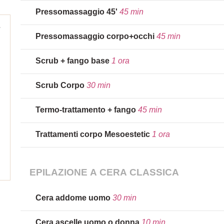
Pressomassaggio 45'
45 min
Pressomassaggio corpo+occhi
45 min
Scrub + fango base
1 ora
Scrub Corpo
30 min
Termo-trattamento + fango
45 min
Trattamenti corpo Mesoestetic
1 ora
EPILAZIONE A CERA CLASSICA
Cera addome uomo
30 min
Cera ascelle uomo o donna
10 min