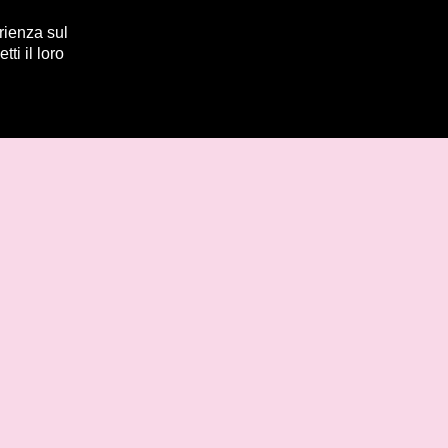
rienza sul
ti il loro